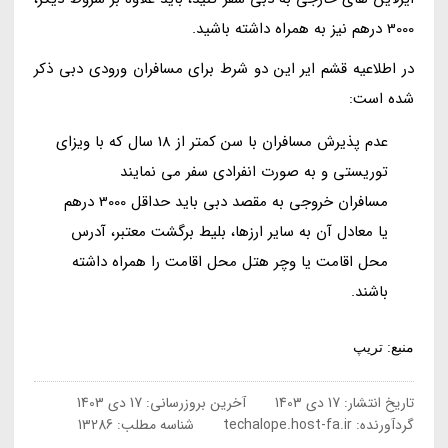
3000 درهم نیز به همراه داشته باشید.
در اطلاعیه قشم ایر این دو شرط برای مسافران ورودی دبی ذکر
شده است:
عدم پذیرش مسافران با سن کمتر از 18 سال که با ویزای
توریستی و به صورت انفرادی سفر می نمایند
مسافران خروجی به مقصد دبی باید حداقل 3000 درهم
یا معادل آن به سایر ارزها، بلیط برگشت معتبر، آدرس
محل اقامت یا وچر هتل محل اقامت را همراه داشته
باشند.
منبع: تریپ
تاریخ انتشار:
17 دی 1403
آخرین بروزرسانی:
17 دی 1403
گردآورنده:
techalope.host-fa.ir
شناسه مطلب: 13286