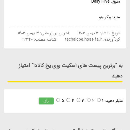
منبع: Daily Hive
منبع: پیکوبینو
تاریخ انتشار:
3 بهمن 1403
آخرین بروزرسانی:
3 بهمن 1403
گردآورنده:
techalope.host-fa.ir
شناسه مطلب: 13340
به "برترین پیست های اسکیت روی یخ کانادا" امتیاز
دهید
امتیاز دهید:
1
2
3
4
5
رای