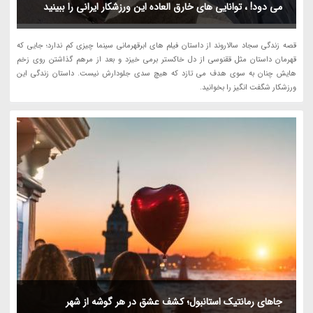
می دود! ، توانایی های خارق العاده این ورزشکار ایرانی را ببینید
قصه زندگی سجاد سالاروند از داستان فیلم های ابرقهرمانی سینما چیزی کم ندارد؛ جایی که
قهرمان داستان مثل ققنوسی از دل خاکستر برمی خیزد و بعد از مرهم گذاشتن روی زخم
هایش چنان به سوی هدف می تازد که هیچ سدی جلودارش نیست. داستان زندگی این
ورزشکار شگفت انگیز را بخوانید.
جاهای رمانتیک استانبول؛ کشف عشق در هر گوشه از شهر