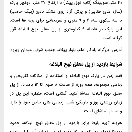
40 متر، سویینگ (تاب غول پیکر) با ارتفاع 30 متر، ادونچر پارک
(سازه های طنابی) و پرش آزاد روی تشک بادی (بیگ جامپ)
با سه سکوی سه، 6 و 9 متری و تفریحاتی برای بچه ها است.
این پارک در فاصله 9 کیلومتری از پل معلق نهج البلاغه قرار
گرفته است.
آدرس: بزرگراه یادگار امام، بلوار پیغام، جنوب شرقی میدان بهرود
شرایط بازدید از پل معلق نهج البلاغه
قدم زدن در پارک نهج البلاغه و استفاده از امکانات تفریحی و
رفاهی مجموعه، همه روزه از ساعت 8 صبح تا 12 بامداد، از پل
معلق نهج البلاغه تماشا کنید. گفتنی است، منظره این پل در
زمان روشنی روز و تاریکی شب، زیبایی های خاص خود را دارد
و بسیار تماشای است.
هزینه تهیه بلیط برای بازدید از پل معلق نهج البلاغه، حدود
20,000 تومان به ازای هر نفر بوده که می توانید آن را از سایت