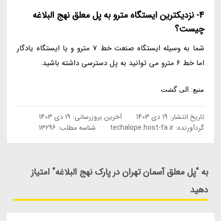
4- نزدیکترین ایستگاه مترو به پل معلق نهج البلاغه
چیست؟
شما به وسیله ایستگاه صنعت خط 7 مترو و یا ایستگاه یادگار
اما خط 6 مترو می توانید به پل دسترسی داشته باشید.
منبع: الی گشت
تاریخ انتشار:
19 دی 1403
آخرین بروزرسانی:
19 دی 1403
گردآورنده:
techalope.host-fa.ir
شناسه مطلب: 13296
به "پل معلق آسمان تهران در پارک نهج البلاغه" امتیاز
دهید