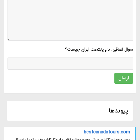
سوال اتفاقی: نام پایتخت ایران چیست؟
ارسال
پیوندها
bestcanadatours.com
مجری سفرهای کانادا و آمریکا | مجری مستقیم کانادا و آمریکا، کارگزار سفر به کانادا و آمریکا