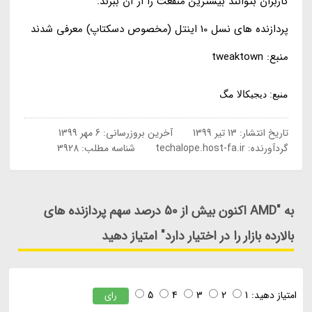
کاربران بتوانند بیشترین منفعت را از آن ببرند.
پردازنده های نسل 10 اینتل (مخصوص دسکتاپ) معرفی شدند
منبع: tweaktown
منبع: دیجیکالا مگ
تاریخ انتشار:
13 تیر 1399
آخرین بروزرسانی:
6 مهر 1399
گردآورنده:
techalope.host-fa.ir
شناسه مطلب: 3928
به "AMD اکنون بیش از 50 درصد سهم پردازنده های
بالارده بازار را در اختیار دارد" امتیاز دهید
امتیاز دهید:
1
2
3
4
5
رای