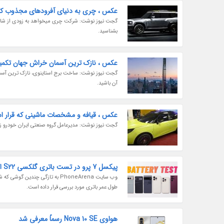
عکس ، چری به دنیای آفرودهای مجذوب ک
بشناسید.
عکس ، نازک ترین آسمان خراش جهان تکمی
گجت نیوز نوشت: ساخت برج استاینوی، نازک ترین آسمان 
آن باشید.
عکس ، قیافه و مشخصات ماشینی که قرار است جای 06
گجت نیوز نوشت: مدیرعامل گروه صنعتی ایران خودرو زمان فراوری و عرضه هاچ
پیکسل 7 پرو در تست باتری گلکسی S22 اولترا را پشت سر گذاشت
طول عمر باتری مورد بررسی قرار داده است.
هواوی Nova 10 SE رسماً معرفی شد