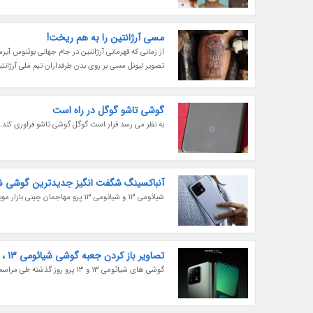
مسی آرژانتین را به هم ریخت!
از زمانی که قهرمانی آرژانتین در جام جهانی بوئنوس آی
تصویر لیونل مسی بر روی بدن طرفداران تیم ملی آرژانتین
گوشی تاشو گوگل در راه است
به نظر می رسد قرار است گوگل گوشی تاشو فراوری کند.
آنباکسینگ شگفت انگیز جدیدترین گوشی ش
شیائومی 13 و شیائومی 13 پرو مهاجمان چینی بازار موبایل اند که با سخت افزار پرقدرت و طراحی بی هویت، از همین حالا برای گلکسی S23 رجزخوانی می نمایند.
تصاویر باز کردن جعبه گوشی شیائومی 13 ، نمایی از قدرت نمایی رقیب سامسونگ و اپل
گوشی های شیائومی 13 و 13 پرو روز گذشته طی مراسمی معرفی گردید و حالا شاهد ویدئوهای مجذوب کننده از باز کردن جعبه های این گوشی هستیم.