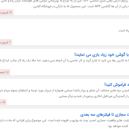
سامسونگ پس از رونمایی و عرضه گوشی های هوشمند پرچم دارش یعنی سری گلکسی S23، این بار به سراغ به روزرسانی گوشی های هوشمند میان رده و م
ول که به تازگی در فروشگاه آنلاین...
31 فروردین 1402
اه است.
7 فروردین 1402
با گوشی خود زیاد بازی می نمایند!
 کناری رها می کنید تا شارژ گردد و کار خاصی با آن انجام نمی دهید، اما حالا یک راه کار جالب ابداع ش
12 اسفند 1401
د فراموش کنید!
شیدن مزه های مختلف آن متنفر و بیزار باشد! بستنی همواره از دیرباز مورد توجه و استقبال عموم مردم دنیا
از گستردگی غیر قابل انکاری برخوردار شده و دیگر بستنی...
16 دی 1401
ت مجازی تا فیلترهای سه بعدی
قابلیت های واقعیت مجازی اسنپ چت به یوتیوب افزوده شده است. این موضوع برای افرادی که عادت دارند
کننده خواهد بود.