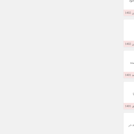
الی خود
ده
 در