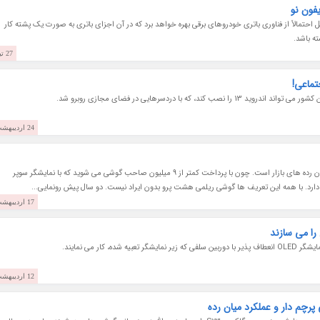
فون نو
اتو نوشت: گزارشی تازه می گوید سری آیفون 15 اپل احتمالاً از فناوری باتری خودروهای برقی بهره خواهد برد که در آن اجزای باتری به صورت یک پشته کار
ه باشد.
27 تیر 1402
تماعی!
، که با دردسرهایی در فضای مجازی روبرو شد.
24 اردیبهشت 1402
خبرنگاران- ریلمی هشت پرو یک گوشی کم ادعا بین میان رده های بازار است. چون با پرداخت کمتر از 9 میلیون صاحب گوشی می شوید که با نمایشگر سوپر
17 اردیبهشت 1402
را می سازند
کار می نمایند.
12 اردیبهشت 1402