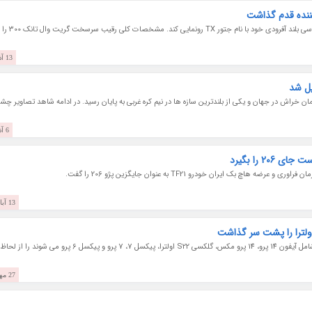
ننده قدم گذاشت
گجت نیوز نوشت: شرکت چری میخواهد به زودی از شاسی بلند آفرودی خود با نام جتور TX رونمایی کند. مشخصات کلی رقیب سرسخت گریت وال تانک 300 را
13 آذر 1401
ل شد
خراش در جهان و یکی از بلندترین سازه ها در نیم کره غربی به پایان رسید. در ادامه شاهد تصاویر چش
6 آذر 1401
2 را بگیرد
 بک ایران خودرو TF21 به عنوان جایگزین پژو 206 را گفت.
13 آبان 1401
وب سایت PhoneArena به تازگی چندین گوشی که شامل آیفون 14 پرو، 14 پرو مکس، گلکسی S22 اولترا، پیکسل 7، 7 پرو و پیکسل 6 پرو می شوند را از لحاظ
27 مهر 1401