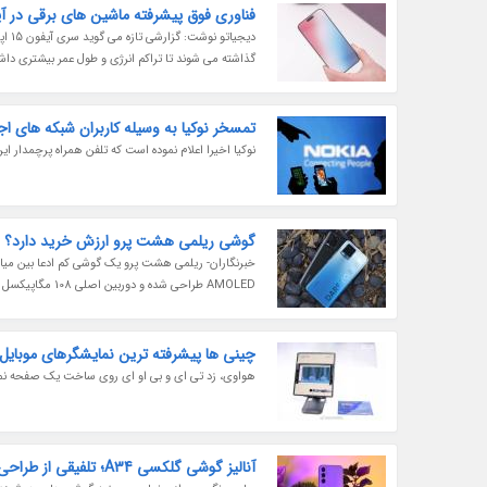
فناوری فوق پیشرفته ماشین های برقی در آی
دیجی
گذاشته می شوند تا تراکم انرژی و طول عمر بیشتری داشت
تمسخر نوکیا به وسیله کاربران شبکه های اج
نوکیا اخیرا اعلام نموده است که تلفن همراه پرچمدار این کشور می تواند اندروید 13 را نصب کند
گوشی ریلمی هشت پرو ارزش خرید دارد؟
AMOLED طراحی شده و دوربین اصلی 108 مگاپیکسل دارد. با همه این تعریف ها گوشی ریلمی هشت پرو بدون ایراد نیست. دو سال پیش رونمایی...
چینی ها پیشرفته ترین نمایشگرهای موبایل 
هواوی، زد تی ای و بی او ای روی ساخت یک صفحه نمایشگر OLED انعطاف پذیر با دوربین سلفی که زیر نمایشگر تعبیه شده، 
آنالیز گوشی گلکسی A34؛ تلفیقی از طراحی پرچم دار و عملکرد میان رده