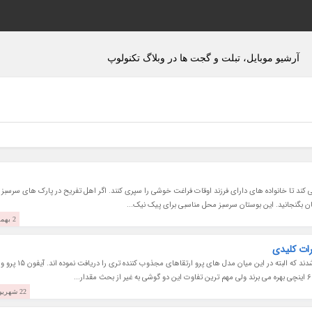
آرشیو موبایل، تبلت و گجت ها در وبلاگ تکنولوپ
 کند تا خانواده های دارای فرزند اوقات فراغت خوشی را سپری کنند. اگر اهل تفریح در پارک های سرسبز
تان بگنجانید. این بوستان سرسبز محل مناسبی برای پیک نیک...
2 بهمن 1403
22 شهریور 1402